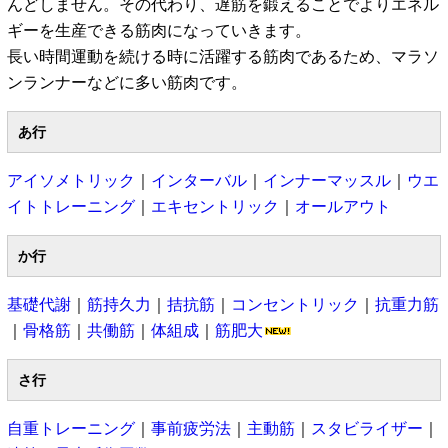
んどしません。その代わり、遅筋を鍛えることでよりエネル
ギーを生産できる筋肉になっていきます。
長い時間運動を続ける時に活躍する筋肉であるため、マラソ
ンランナーなどに多い筋肉です。
あ行
アイソメトリック
｜
インターバル
｜
インナーマッスル
｜
ウエ
イトトレーニング
｜
エキセントリック
｜
オールアウト
か行
基礎代謝
｜
筋持久力
｜
拮抗筋
｜
コンセントリック
｜
抗重力筋
｜
骨格筋
｜
共働筋
｜
体組成
｜
筋肥大
さ行
自重トレーニング
｜
事前疲労法
｜
主動筋
｜
スタビライザー
｜