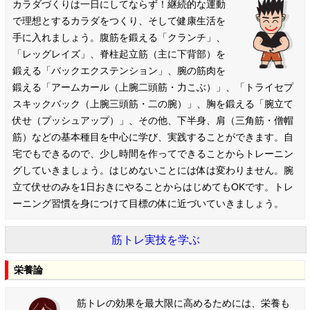
カラダづくりは一日にしてならず！継続的な運動
で理想とするカラダをつくり、そして健康生活を
手に入れましょう。腹筋を鍛える「クランチ」、
「レッグレイズ」、脊柱起立筋（主に下背部）を
鍛える「バックエクステンション」、腕の筋肉を
鍛える「アームカール（上腕二頭筋・力こぶ）」、「トライセプ
スキックバック（上腕三頭筋・二の腕）」、胸を鍛える「腕立て
伏せ（プッシュアップ）」、その他、下半身、肩（三角筋・僧帽
筋）などの基本種目を中心に学び、実践することができます。自
宅でもできるので、少し時間を作ってできることからトレーニン
グしていきましょう。はじめないことには体は変わりません。腕
立て伏せのみを1日おきにやることからはじめてもOKです。トレ
ーニング習慣を身につけて目標の体に近づいていきましょう。
筋トレ実技を学ぶ
栄養論
筋トレの効果を最大限に高めるためには、栄養も