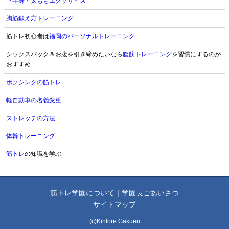
下半身・太ももエクササイズ
胸筋鍛え方トレーニング
筋トレ初心者は
福岡のパーソナルトレーニング
シックスパック＆お腹を引き締めたいなら
腹筋トレーニング
を習慣にするのが
おすすめ
ボクシングの筋トレ
軽自動車の名義変更
ストレッチの方法
体幹トレーニング
筋トレ
の知識を学ぶ
筋トレ学園について
｜
学園長ごあいさつ
サイトマップ
(c)Kintore Gakuen