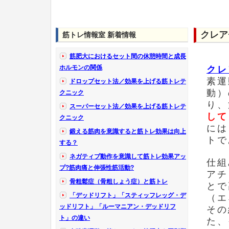
クレア
筋トレ情報室 新着情報
筋肥大におけるセット間の休憩時間と成長
ホルモンの関係
クレ
素運
ドロップセット法／効果を上げる筋トレテ
動）
クニック
り、
スーパーセット法／効果を上げる筋トレテ
して
クニック
には
鍛える筋肉を意識すると筋トレ効果は向上
トで
する？
ネガティブ動作を意識して筋トレ効果アッ
仕組
プ?筋肉痛と伸張性筋活動?
アチ
骨粗鬆症（骨粗しょう症）と筋トレ
とで
「デッドリフト」「スティッフレッグ・デ
（エ
ッドリフト」「ルーマニアン・デッドリフ
その
ト」の違い
た、