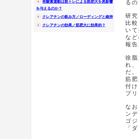
有酸素運動は筋トレによる筋肥大を悪影響
るの
を与えるのか？
研究
クレアチンの飲み方／ローディングと維持
比較
クレアチンの効果／筋肥大に効果的？
いて
など
報告
徐脂
れ、
だ。
筋肥
付け
プリ
なお
ンデ
ゴジ
「ダ