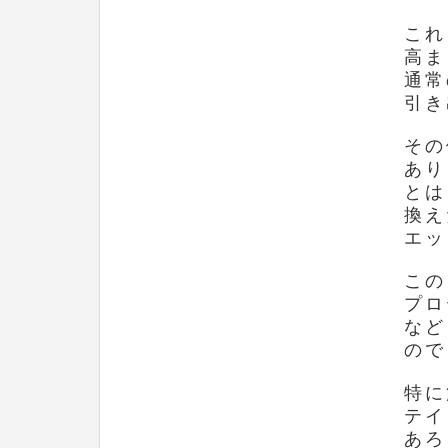
これ
高ま
通常
引き
その
あり
とは
換え
エッ
この
プロ
など
ので
特に
テイ
あろ