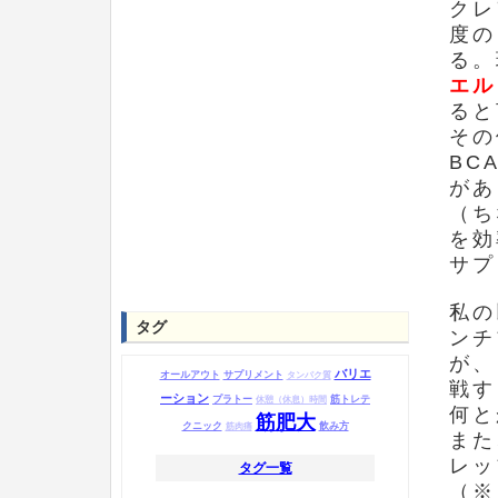
クレ
度の
る。
エル
ると
その
BC
があ
（ち
を効
サプ
私の
タグ
ンチ
が、
バリエ
オールアウト
サプリメント
タンパク質
戦す
ーション
プラトー
筋トレテ
休憩（休息）時間
何と
筋肥大
クニック
飲み方
筋肉痛
また
レッ
タグ一覧
（※