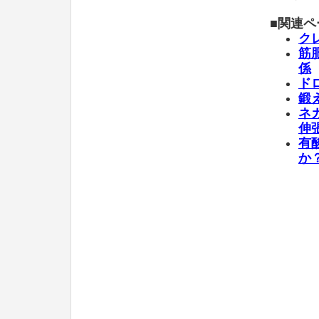
■関連ペ
ク
筋
係
ド
鍛
ネ
伸
有
か