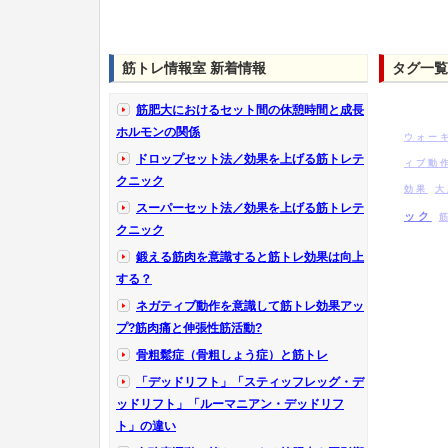
筋トレ情報室 新着情報
タグ一覧
筋肥大におけるセット間の休憩時間と成長
ホルモンの関係
ウォー
ドロップセット法／効果を上げる筋トレテ
ィブ動
クニック
効果
大
スーパーセット法／効果を上げる筋トレテ
ック
クニック
鍛える筋肉を意識すると筋トレ効果は向上
する？
ネガティブ動作を意識して筋トレ効果アッ
プ?筋肉痛と伸張性筋活動?
骨粗鬆症（骨粗しょう症）と筋トレ
「デッドリフト」「スティッフレッグ・デ
ッドリフト」「ルーマニアン・デッドリフ
ト」の違い