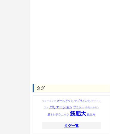
タグ
オールアウト
サプリメント
ウォーキング
デッドリ
バリエーション
プラトー
フト
成長ホルモン
筋肥大
筋トレテクニック
飲み方
タグ一覧