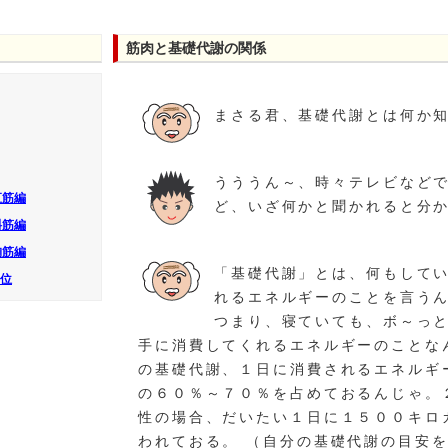
筋肉と基礎代謝の関係
まさる君、基礎代謝とは何か
うううん～、時々テレビなど
直筋編
ど、いざ何かと聞かれると分
斜筋編
胸筋編
「基礎代謝」とは、何もして
部位
れるエネルギーのことを言う
つまり、寝ていても、ボ～っ
手に消費してくれるエネルギーのことな
の基礎代謝、１日に消費されるエネルギ
の６０％～７０％を占めておるんじゃ。
性の場合、だいたい１日に１５００キロ
われておる。 （自分の基礎代謝の目安