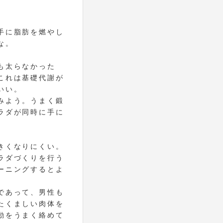
手に脂肪を燃やし
な。
も太らなかった
これは基礎代謝が
いい。
みよう。うまく鍛
ラダが同時に手に
きくなりにくい。
ラダづくりを行う
ーニングするとよ
であって、男性も
たくましい肉体を
動をうまく絡めて