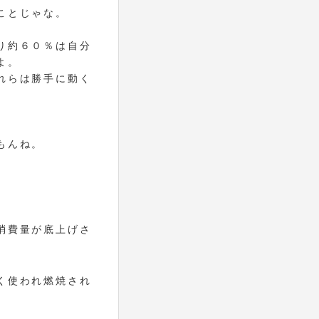
ことじゃな。
り約６０％は自分
よ。
れらは勝手に動く
もんね。
消費量が底上げさ
く使われ燃焼され