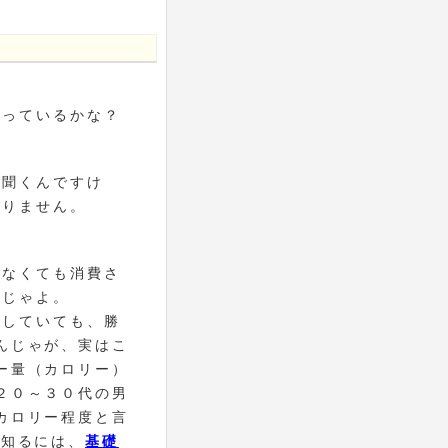
知っているかな？
で聞くんですけ
かりません。
いなくても消費さ
んじゃよ。
としていても、勝
んじゃが、実はこ
ー量（カロリー）
２０～３０代の男
カロリー程度と言
を知るには、
基礎