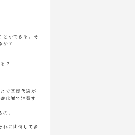
ことができる。そ
るか？
がる？
ことで基礎代謝が
基礎代謝で消費す
。
るの。
それに比例して多